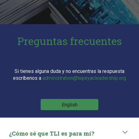
Preguntas frecuentes
Si tienes alguna duda y no encuentras la respuesta
escríbenos a
administration@tepeyacleadership.org
English
¿Cómo sé que
TLI es para m
í
?